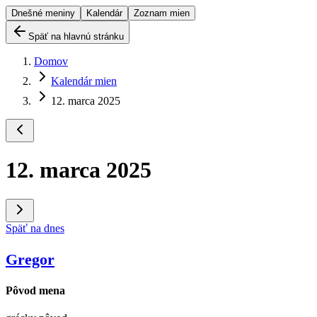
Dnešné meniny
Kalendár
Zoznam mien
Späť na hlavnú stránku
Domov
Kalendár mien
12. marca 2025
12. marca 2025
Späť na dnes
Gregor
Pôvod mena