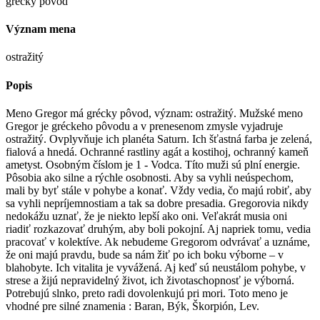
grécky pôvod
Význam mena
ostražitý
Popis
Meno Gregor má grécky pôvod, význam: ostražitý. Mužské meno
Gregor je gréckeho pôvodu a v prenesenom zmysle vyjadruje
ostražitý. Ovplyvňuje ich planéta Saturn. Ich šťastná farba je zelená,
fialová a hnedá. Ochranné rastliny agát a kostihoj, ochranný kameň
ametyst. Osobným číslom je 1 - Vodca. Títo muži sú plní energie.
Pôsobia ako silne a rýchle osobnosti. Aby sa vyhli neúspechom,
mali by byť stále v pohybe a konať. Vždy vedia, čo majú robiť, aby
sa vyhli nepríjemnostiam a tak sa dobre presadia. Gregorovia nikdy
nedokážu uznať, že je niekto lepší ako oni. Veľakrát musia oni
riadiť rozkazovať druhým, aby boli pokojní. Aj napriek tomu, vedia
pracovať v kolektíve. Ak nebudeme Gregorom odvrávať a uznáme,
že oni majú pravdu, bude sa nám žiť po ich boku výborne – v
blahobyte. Ich vitalita je vyvážená. Aj keď sú neustálom pohybe, v
strese a žijú nepravidelný život, ich životaschopnosť je výborná.
Potrebujú slnko, preto radi dovolenkujú pri mori. Toto meno je
vhodné pre silné znamenia : Baran, Býk, Škorpión, Lev.