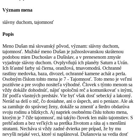
Význam mena
slávny duchom, tajomnosť
Popis
Meno Dušan má slovanský pôvod, význam: slávny duchom,
tajomnosť. Mužské meno Dušan je južnoslovanskou skrátenou
podobou mien Duchoslav a Dušislav, a v prenesenom zmysle
vyjadruje slávny duchom. Ovplyvňujú ich planéty Saturn a Urán.
Ich šťastné farby sú čierna, oranžová, tmavomodrá. Ochranné
rastliny medovka, baza, divozel, ochranné kamene achát a perla.
Osobným číslom tohto mena je 7 - Tajomnosť. Toto meno je veľmi
pozitívne a pre svojho nositeľa výhodné. Človek s týmto menom sa
vždy dokáže dohodnúť, nájsť spoločnú reč a komunikovať s inými,
žiť podľa vlastných predstáv. Vie byť však dosť sebecký a lakomý.
Nerád sa delí o nič, čo dosiahne, ani o úspech, ani o peniaze. Ale ak
sa zamiluje do správnej ženy, dokáže sa zmeniť a štedro obdarúva
svoju rodinu a blízkych. Aj napriek osobnému číslu tohoto mena,
ktorým je 7 čiže tajomnosť, má takýto človek len málo tajomstiev. S
prehľadom a bez veľkých sa pretĺka životom a ráta aj s menšími
stratami. Necháva si vždy zadné dvierka pre prípad, že by mu
nevyšli nejaké veci, ktoré si naplánoval. Dušanovia sa vedia dosť