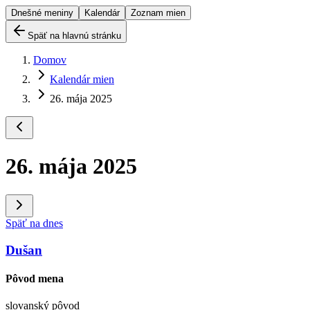
Dnešné meniny
Kalendár
Zoznam mien
Späť na hlavnú stránku
Domov
Kalendár mien
26. mája 2025
26. mája 2025
Späť na dnes
Dušan
Pôvod mena
slovanský pôvod