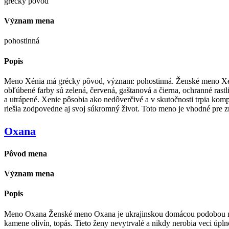
grécky pôvod
Význam mena
pohostinná
Popis
Meno Xénia má grécky pôvod, význam: pohostinná. Ženské meno Xéni
obľúbené farby sú zelená, červená, gaštanová a čierna, ochranné rast
a utrápené. Xenie pôsobia ako nedôverčivé a v skutočnosti trpia komp
riešia zodpovedne aj svoj súkromný život. Toto meno je vhodné pre 
Oxana
Pôvod mena
Význam mena
Popis
Meno Oxana Ženské meno Oxana je ukrajinskou domácou podobou mena 
kamene olivín, topás. Tieto ženy nevytrvalé a nikdy nerobia veci úpl