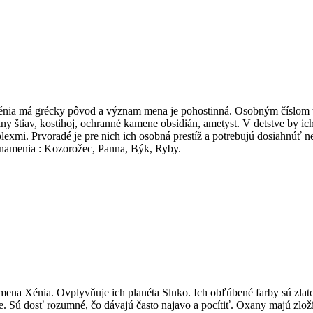
a má grécky pôvod a význam mena je pohostinná. Osobným číslom toh
liny štiav, kostihoj, ochranné kamene obsidián, ametyst. V detstve by i
lexmi. Prvoradé je pre nich ich osobná prestíž a potrebujú dosiahnúť n
znamenia : Kozorožec, Panna, Býk, Ryby.
Xénia. Ovplyvňuje ich planéta Slnko. Ich obľúbené farby sú zlatožl
ne. Sú dosť rozumné, čo dávajú často najavo a pocítiť. Oxany majú zlož