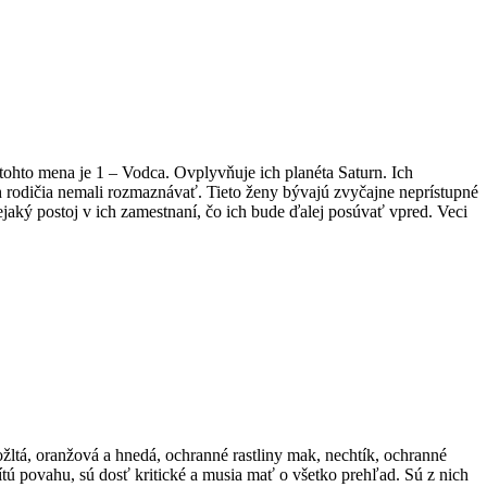
to mena je 1 – Vodca. Ovplyvňuje ich planéta Saturn. Ich
ch rodičia nemali rozmaznávať. Tieto ženy bývajú zvyčajne neprístupné
ejaký postoj v ich zamestnaní, čo ich bude ďalej posúvať vpred. Veci
tá, oranžová a hnedá, ochranné rastliny mak, nechtík, ochranné
ítú povahu, sú dosť kritické a musia mať o všetko prehľad. Sú z nich