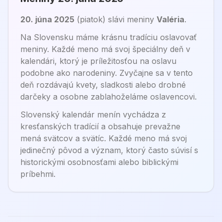
20. júna 2025
(
piatok
) sláv
i
meniny
Valéria
.
Na Slovensku máme krásnu tradíciu oslavovať
meniny. Každé meno má svoj špeciálny deň v
kalendári, ktorý je príležitosťou na oslavu
podobne ako narodeniny. Zvyčajne sa v tento
deň rozdávajú kvety, sladkosti alebo drobné
darčeky a osobne zablahoželáme oslavencovi.
Slovenský kalendár menín vychádza z
kresťanských tradícií a obsahuje prevažne
mená svätcov a svätíc. Každé meno má svoj
jedinečný pôvod a význam, ktorý často súvisí s
historickými osobnosťami alebo biblickými
príbehmi.