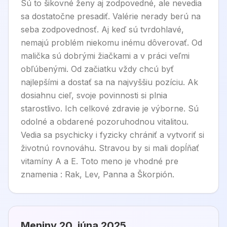
Sú to šikovné ženy aj zodpovedné, ale nevedia
sa dostatočne presadiť. Valérie nerady berú na
seba zodpovednosť. Aj keď sú tvrdohlavé,
nemajú problém niekomu inému dôverovať. Od
malička sú dobrými žiačkami a v práci veľmi
obľúbenými. Od začiatku vždy chcú byť
najlepšími a dostať sa na najvyššiu pozíciu. Ak
dosiahnu cieľ, svoje povinnosti si plnia
starostlivo. Ich celkové zdravie je výborne. Sú
odolné a obdarené pozoruhodnou vitalitou.
Vedia sa psychicky i fyzicky chrániť a vytvoriť si
životnú rovnováhu. Stravou by si mali dopĺňať
vitamíny A a E. Toto meno je vhodné pre
znamenia : Rak, Lev, Panna a Škorpión.
Meniny
20. júna 2025