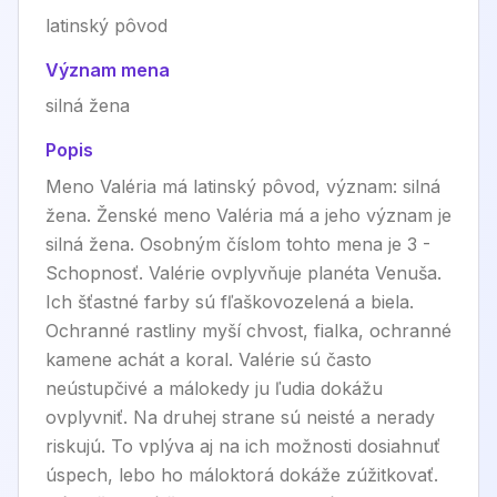
latinský pôvod
Význam mena
silná žena
Popis
Meno Valéria má latinský pôvod, význam: silná
žena. Ženské meno Valéria má a jeho význam je
silná žena. Osobným číslom tohto mena je 3 -
Schopnosť. Valérie ovplyvňuje planéta Venuša.
Ich šťastné farby sú fľaškovozelená a biela.
Ochranné rastliny myší chvost, fialka, ochranné
kamene achát a koral. Valérie sú často
neústupčivé a málokedy ju ľudia dokážu
ovplyvniť. Na druhej strane sú neisté a nerady
riskujú. To vplýva aj na ich možnosti dosiahnuť
úspech, lebo ho máloktorá dokáže zúžitkovať.