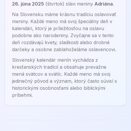
26. júna 2025
(
štvrtok
) sláv
i
meniny
Adriána
.
Na Slovensku máme krásnu tradíciu oslavovať
meniny. Každé meno má svoj špeciálny deň v
kalendári, ktorý je príležitosťou na oslavu
podobne ako narodeniny. Zvyčajne sa v tento
deň rozdávajú kvety, sladkosti alebo drobné
darčeky a osobne zablahoželáme oslavencovi.
Slovenský kalendár menín vychádza z
kresťanských tradícií a obsahuje prevažne
mená svätcov a svätíc. Každé meno má svoj
jedinečný pôvod a význam, ktorý často súvisí s
historickými osobnosťami alebo biblickými
príbehmi.