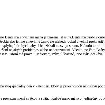
o Beáta má a význam mena je blažená, šťastná.Beáta má osobné číslo 4
pôsobia ako jemné a nevinné ženy, ale niekedy dokážu veľmi prekvapiť s
vplyňujú druhých, aby si ich získali na svoju stranu. Nebudú to robiť 
 riešení nejakých problémov alebo nedorozumení. Všetko, po čom Beáty t
sa k tej, ktorá má pravdu. Málokedy bývajú šťastné, lebo stále očakáva
voj špeciálny deň v kalendári, ktorý je príležitosťou na oslavu podo
je prevažne mená svätcov a svätíc. Každé meno má svoj jedinečný pôvo