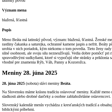
latinský pôvod
Význam mena
blažená, šťastná
Popis
Meno Beáta má latinský pôvod, význam: blažená, šťastná. Ženské men
rastliny čakanka a saturejka, ochranné kamene jaspis a nefrit. Beáty 
urobia v nich poriadok, kým niekomu o tom povedia. Tieto ženy rady o
silné osobnosti, ale svoju silu nezneužívajú. Vedia dobre pomôcť pri
spravodlivými sudkyňami, ktoré si vypočujú obe stránky a priklonia 
vhodné pre znamenia Rýb, Váh, Panny a Kozorožca.
Meniny
28. júna 2025
28. júna 2025
(
sobota
) sláv
i
meniny
Beáta
.
Na Slovensku máme krásnu tradíciu oslavovať meniny. Každé meno má s
sladkosti alebo drobné darčeky a osobne zablahoželáme oslavencovi.
Slovenský kalendár menín vychádza z kresťanských tradícií a obsahu
biblickými príbehmi.