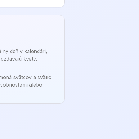
ny deň v kalendári,
rozdávajú kvety,
mená svätcov a svätíc.
 osobnosťami alebo