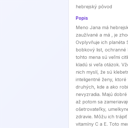
hebrejský pôvod
Popis
Meno Jana má hebrejský
zaužívané a má , je zh
Ovplyvňuje ich planéta S
bobkový list, ochranné 
tohto mena sú veľmi cit
kladú si veľa otázok. Vž
nich myslí, že sú klebe
inteligentné ženy, ktoré
druhých, kde a ako robi
nevyzradia. Majú dobré 
až potom sa zameriavajú
ošetrovateľky, umelkyne
zdravie. Môžu ich trápiť
vitamíny C a E. Toto me