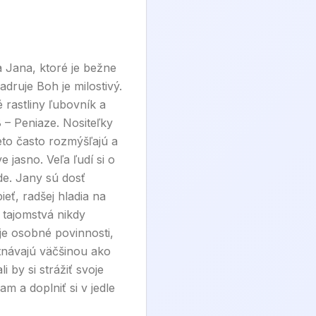
 Jana, ktoré je bežne
ruje Boh je milostivý.
 rastliny ľubovník a
 – Peniaze. Nositeľky
eto často rozmýšľajú a
 jasno. Veľa ľudí si o
de. Jany sú dosť
ieť, radšej hladia na
 tajomstvá nikdy
je osobné povinnosti,
tnávajú väčšinou ako
 by si strážiť svoje
m a doplniť si v jedle