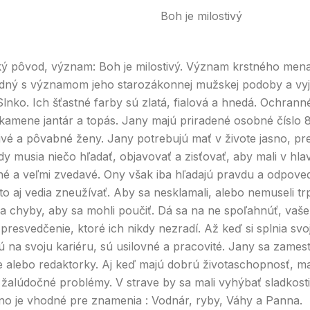
Boh je milostivý
 pôvod, význam: Boh je milostivý. Význam krstného mena
odný s významom jeho starozákonnej mužskej podoby a vyjad
lnko. Ich šťastné farby sú zlatá, fialová a hnedá. Ochranné
kamene jantár a topás. Jany majú priradené osobné číslo 8
livé a pôvabné ženy. Jany potrebujú mať v živote jasno, pr
dy musia niečo hľadať, objavovať a zisťovať, aby mali v hlave
tné a veľmi zvedavé. Ony však iba hľadajú pravdu a odpove
 to aj vedia zneužívať. Aby sa nesklamali, alebo nemuseli trp
a chyby, aby sa mohli poučiť. Dá sa na ne spoľahnúť, vaše
presvedčenie, ktoré ich nikdy nezradí. Až keď si splnia svo
 na svoju kariéru, sú usilovné a pracovité. Jany sa zames
 alebo redaktorky. Aj keď majú dobrú životaschopnosť, mali
 žalúdočné problémy. V strave by sa mali vyhýbať sladkostia
no je vhodné pre znamenia : Vodnár, ryby, Váhy a Panna.