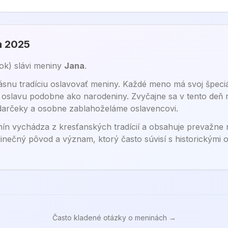
a 2025
tok
) sláv
i
meniny
Jana
.
nu tradíciu oslavovať meniny. Každé meno má svoj špeciál
na oslavu podobne ako narodeniny. Zvyčajne sa v tento deň 
 darčeky a osobne zablahoželáme oslavencovi.
ín vychádza z kresťanských tradícií a obsahuje prevažne 
inečný pôvod a význam, ktorý často súvisí s historickými
Často kladené otázky o meninách →