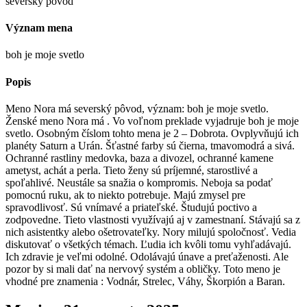
severský pôvod
Význam mena
boh je moje svetlo
Popis
Meno Nora má severský pôvod, význam: boh je moje svetlo.
Ženské meno Nora má . Vo voľnom preklade vyjadruje boh je moje
svetlo. Osobným číslom tohto mena je 2 – Dobrota. Ovplyvňujú ich
planéty Saturn a Urán. Šťastné farby sú čierna, tmavomodrá a sivá.
Ochranné rastliny medovka, baza a divozel, ochranné kamene
ametyst, achát a perla. Tieto ženy sú príjemné, starostlivé a
spoľahlivé. Neustále sa snažia o kompromis. Neboja sa podať
pomocnú ruku, ak to niekto potrebuje. Majú zmysel pre
spravodlivosť. Sú vnímavé a priateľské. Študujú poctivo a
zodpovedne. Tieto vlastnosti využívajú aj v zamestnaní. Stávajú sa z
nich asistentky alebo ošetrovateľky. Nory milujú spoločnosť. Vedia
diskutovať o všetkých témach. Ľudia ich kvôli tomu vyhľadávajú.
Ich zdravie je veľmi odolné. Odolávajú únave a preťaženosti. Ale
pozor by si mali dať na nervový systém a obličky. Toto meno je
vhodné pre znamenia : Vodnár, Strelec, Váhy, Škorpión a Baran.