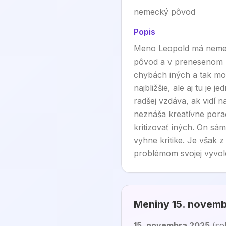
nemecký pôvod
Popis
Meno Leopold má nemec
pôvod a v prenesenom z
chybách iných a tak mo
najbližšie, ale aj tu je
radšej vzdáva, ak vidí 
neznáša kreatívne porad
kritizovať iných. On sám
vyhne kritike. Je však 
problémom svojej vyvole
Meniny
15. novem
15. novembra 2025
(
so