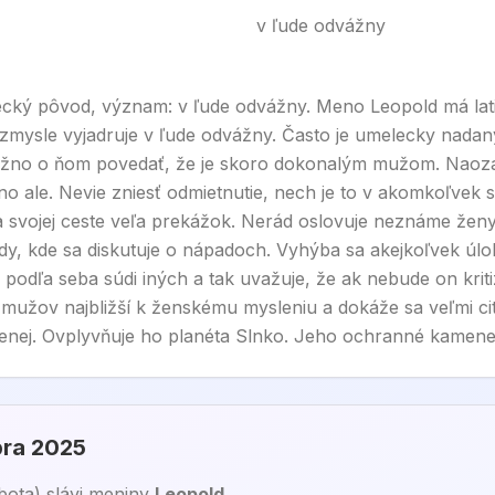
v ľude odvážny
ký pôvod, význam: v ľude odvážny. Meno Leopold má la
mysle vyjadruje v ľude odvážny. Často je umelecky nadaný
žno o ňom povedať, že je skoro dokonalým mužom. Naoza
 jedno ale. Nevie zniesť odmietnutie, nech je to v akomkoľvek
na svojej ceste veľa prekážok. Nerád oslovuje neznáme žen
y, kde sa diskutuje o nápadoch. Vyhýba sa akejkoľvek úloh
 podľa seba súdi iných a tak uvažuje, že ak nebude on kriti
z mužov najbližší k ženskému mysleniu a dokáže sa veľmi cit
nej. Ovplyvňuje ho planéta Slnko. Jeho ochranné kamene s
bra 2025
bota
) sláv
i
meniny
Leopold
.