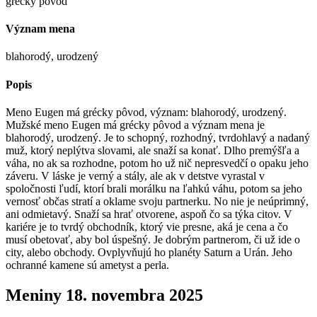
grécky pôvod
Význam mena
blahorodý, urodzený
Popis
Meno Eugen má grécky pôvod, význam: blahorodý, urodzený.
Mužské meno Eugen má grécky pôvod a význam mena je
blahorodý, urodzený. Je to schopný, rozhodný, tvrdohlavý a nadaný
muž, ktorý neplýtva slovami, ale snaží sa konať. Dlho premýšľa a
váha, no ak sa rozhodne, potom ho už nič nepresvedčí o opaku jeho
záveru. V láske je verný a stály, ale ak v detstve vyrastal v
spoločnosti ľudí, ktorí brali morálku na ľahkú váhu, potom sa jeho
vernosť občas stratí a oklame svoju partnerku. No nie je neúprimný,
ani odmietavý. Snaží sa hrať otvorene, aspoň čo sa týka citov. V
kariére je to tvrdý obchodník, ktorý vie presne, aká je cena a čo
musí obetovať, aby bol úspešný. Je dobrým partnerom, či už ide o
city, alebo obchody. Ovplyvňujú ho planéty Saturn a Urán. Jeho
ochranné kamene sú ametyst a perla.
Meniny
18. novembra 2025