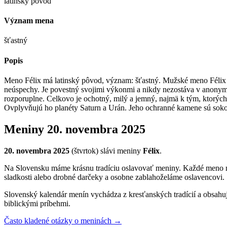
latinský pôvod
Význam mena
šťastný
Popis
Meno Félix má latinský pôvod, význam: šťastný. Mužské meno Félix m
neúspechy. Je povestný svojimi výkonmi a nikdy nezostáva v anonymit
rozporuplne. Celkovo je ochotný, milý a jemný, najmä k tým, ktorých m
Ovplyvňujú ho planéty Saturn a Urán. Jeho ochranné kamene sú sokol
Meniny
20. novembra 2025
20. novembra 2025
(
štvrtok
) sláv
i
meniny
Félix
.
Na Slovensku máme krásnu tradíciu oslavovať meniny. Každé meno má s
sladkosti alebo drobné darčeky a osobne zablahoželáme oslavencovi.
Slovenský kalendár menín vychádza z kresťanských tradícií a obsahu
biblickými príbehmi.
Často kladené otázky o meninách →