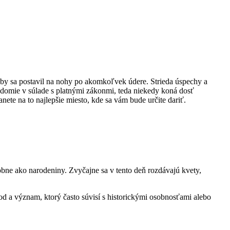
by sa postavil na nohy po akomkoľvek údere. Strieda úspechy a
edomie v súlade s platnými zákonmi, teda niekedy koná dosť
nete na to najlepšie miesto, kde sa vám bude určite dariť.
bne ako narodeniny. Zvyčajne sa v tento deň rozdávajú kvety,
d a význam, ktorý často súvisí s historickými osobnosťami alebo