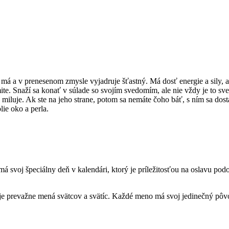
á a v prenesenom zmysle vyjadruje šťastný. Má dosť energie a sily, a
e. Snaží sa konať v súlade so svojím svedomím, ale nie vždy je to sv
iluje. Ak ste na jeho strane, potom sa nemáte čoho báť, s ním sa dosta
ie oko a perla.
voj špeciálny deň v kalendári, ktorý je príležitosťou na oslavu podo
je prevažne mená svätcov a svätíc. Každé meno má svoj jedinečný pôvo