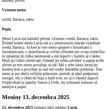
latinský pôvod
Význam mena
svetlá, žiariaca, iskru
Popis
Meno Lucia má latinský pôvod, význam: svetlá, žiariaca, iskru.
Ženské krstné meno Lucia má a v prenesenom zmysle vyjadruje
svetlá, žiariaca. Aj keď je toto meno spojené s bosorkami a
čarodejnicami, v skutočnosti je veľmi výhodné pre svoju nositeľku.
Je zahalená do rúška tajomnosti a má úspech v kariére aj v láske.
Muži jej ťažko odolávajú. Ostatné jej môžu závidieť a najmä kvôli
závisti sa toto meno považuje za zlé. Má v sebe iskru, ktorá jej
dodáva lesk a povyšuje ju nad iné osoby ženského pohlavia. Toto
meno je pre dieťa veľkým prínosom, pretože je plné podpornej
energie, sily a chuti do boja o lepší svet, no aj o vlastný úspech.
Ovplyvňujú ju planéty Saturn a Urán. Jej ochranné kamene sú
ametyst a jaspis.
Meniny
13. decembra 2025
13. decembra 2025
(
sobota
) sláv
i
meniny
Lucia
.