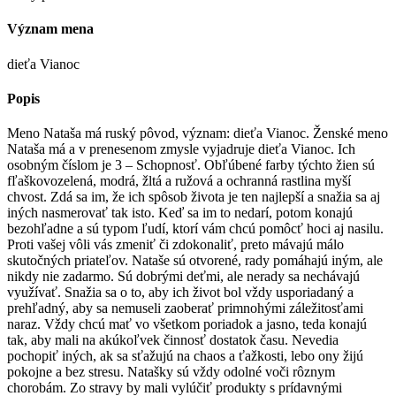
Význam mena
dieťa Vianoc
Popis
Meno Nataša má ruský pôvod, význam: dieťa Vianoc. Ženské meno
Nataša má a v prenesenom zmysle vyjadruje dieťa Vianoc. Ich
osobným číslom je 3 – Schopnosť. Obľúbené farby týchto žien sú
fľaškovozelená, modrá, žltá a ružová a ochranná rastlina myší
chvost. Zdá sa im, že ich spôsob života je ten najlepší a snažia sa aj
iných nasmerovať tak isto. Keď sa im to nedarí, potom konajú
bezohľadne a sú typom ľudí, ktorí vám chcú pomôcť hoci aj nasilu.
Proti vašej vôli vás zmeniť či zdokonaliť, preto mávajú málo
skutočných priateľov. Nataše sú otvorené, rady pomáhajú iným, ale
nikdy nie zadarmo. Sú dobrými deťmi, ale nerady sa nechávajú
využívať. Snažia sa o to, aby ich život bol vždy usporiadaný a
prehľadný, aby sa nemuseli zaoberať primnohými záležitosťami
naraz. Vždy chcú mať vo všetkom poriadok a jasno, teda konajú
tak, aby mali na akúkoľvek činnosť dostatok času. Nevedia
pochopiť iných, ak sa sťažujú na chaos a ťažkosti, lebo ony žijú
pokojne a bez stresu. Natašky sú vždy odolné voči rôznym
chorobám. Zo stravy by mali vylúčiť produkty s prídavnými