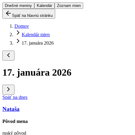
Dnešné meniny
Kalendár
Zoznam mien
Späť na hlavnú stránku
Domov
Kalendár mien
17. januára 2026
17. januára 2026
Späť na dnes
Nataša
Pôvod mena
ruský pôvod