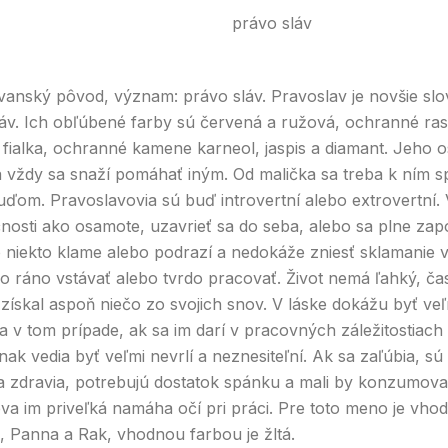
právo sláv
anský pôvod, význam: právo sláv. Pravoslav je novšie s
áv. Ich obľúbené farby sú červená a ružová, ochranné ras
fialka, ochranné kamene karneol, jaspis a diamant. Jeho o
ý a vždy sa snaží pomáhať iným. Od malička sa treba k ním 
om. Pravoslavovia sú buď introvertní alebo extrovertní. 
osti ako osamote, uzavrieť sa do seba, alebo sa plne zap
o niekto klame alebo podrazí a nedokáže zniesť sklamanie v
 ráno vstávať alebo tvrdo pracovať. Život nemá ľahký, čast
 získal aspoň niečo zo svojich snov. V láske dokážu byť ve
ba v tom prípade, ak sa im darí v pracovných záležitostiach
nak vedia byť veľmi nevrlí a neznesiteľní. Ak sa zaľúbia, s
ýka zdravia, potrebujú dostatok spánku a mali by konzumovať
a im priveľká namáha očí pri práci. Pre toto meno je vho
, Panna a Rak, vhodnou farbou je žltá.