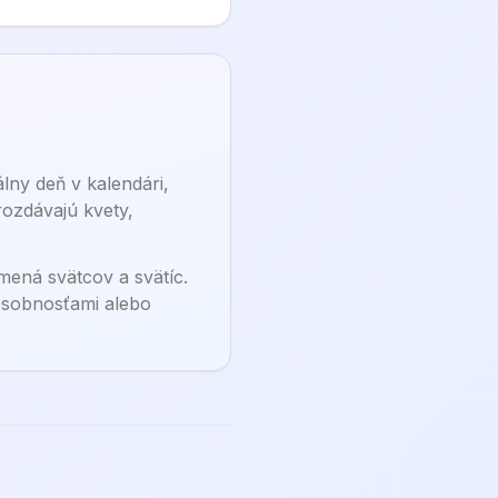
ny deň v kalendári,
rozdávajú kvety,
mená svätcov a svätíc.
 osobnosťami alebo