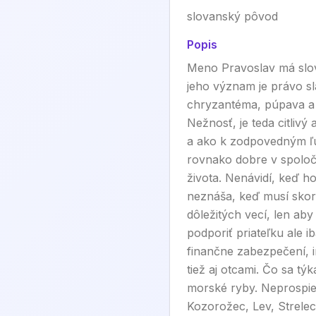
slovanský pôvod
Popis
Meno Pravoslav má slov
jeho význam je právo sl
chryzantéma, púpava a 
Nežnosť, je teda citliv
a ako k zodpovedným ľuď
rovnako dobre v spoločn
života. Nenávidí, keď h
neznáša, keď musí skoro
dôležitých vecí, len aby
podporiť priateľku ale i
finančne zabezpečení, i
tiež aj otcami. Čo sa t
morské ryby. Neprospiev
Kozorožec, Lev, Strelec