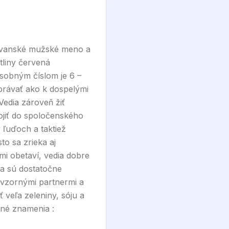
lovanské mužské meno a
tliny červená
sobným číslom je 6 –
správať ako k dospelými
Vedia zároveň žiť
ojiť do spoločenského
 ľuďoch a taktiež
o sa zrieka aj
ľmi obetaví, vedia dobre
 a sú dostatočne
ú vzornými partnermi a
 veľa zeleniny, sóju a
dné znamenia :