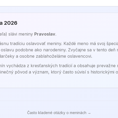
ra 2026
eľa
) sláv
i
meniny
Pravoslav
.
nu tradíciu oslavovať meniny. Každé meno má svoj špeciál
na oslavu podobne ako narodeniny. Zvyčajne sa v tento deň 
 darčeky a osobne zablahoželáme oslavencovi.
ín vychádza z kresťanských tradícií a obsahuje prevažne 
inečný pôvod a význam, ktorý často súvisí s historickými
Často kladené otázky o meninách →