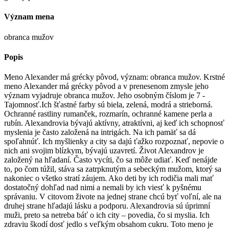
Význam mena
obranca mužov
Popis
Meno Alexander má grécky pôvod, význam: obranca mužov. Krstné
meno Alexander má grécky pôvod a v prenesenom zmysle jeho
význam vyjadruje obranca mužov. Jeho osobným číslom je 7 -
Tajomnosť.Ich šťastné farby sú biela, zelená, modrá a strieborná.
Ochranné rastliny rumanček, rozmarín, ochranné kamene perla a
rubín. Alexandrovia bývajú aktívny, atraktívni, aj keď ich schopnosť
myslenia je často založená na intrigách. Na ich pamäť sa dá
spoľahnúť. Ich myšlienky a city sa dajú ťažko rozpoznať, nepovie o
nich ani svojim blízkym, bývajú uzavretí. Život Alexandrov je
založený na hľadaní. Často vycíti, čo sa môže udiať. Keď nenájde
to, po čom túžil, stáva sa zatrpknutým a sebeckým mužom, ktorý sa
nakoniec o všetko stratí záujem. Ako deti by ich rodičia mali mať
dostatočný dohľad nad nimi a nemali by ich viesť k pyšnému
správaniu. V citovom živote na jednej strane chcú byť voľní, ale na
druhej strane hľadajú lásku a podporu. Alexandrovia sú úprimní
muži, preto sa netreba báť o ich city – povedia, čo si myslia. Ich
zdraviu škodí dosť jedlo s veľkým obsahom cukru. Toto meno je