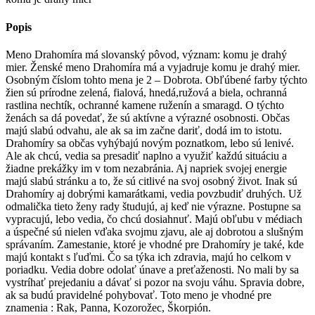
Popis
Meno Drahomíra má slovanský pôvod, význam: komu je drahý
mier. Ženské meno Drahomíra má a vyjadruje komu je drahý mier.
Osobným číslom tohto mena je 2 – Dobrota. Obľúbené farby týchto
žien sú prírodne zelená, fialová, hnedá,ružová a biela, ochranná
rastlina nechtík, ochranné kamene ruženín a smaragd. O týchto
ženách sa dá povedať, že sú aktívne a výrazné osobnosti. Občas
majú slabú odvahu, ale ak sa im začne dariť, dodá im to istotu.
Drahomíry sa občas vyhýbajú novým poznatkom, lebo sú lenivé.
Ale ak chcú, vedia sa presadiť naplno a využiť každú situáciu a
žiadne prekážky im v tom nezabránia. Aj napriek svojej energie
majú slabú stránku a to, že sú citlivé na svoj osobný život. Inak sú
Drahomíry aj dobrými kamarátkami, vedia povzbudiť druhých. Už
odmalička tieto ženy rady študujú, aj keď nie výrazne. Postupne sa
vypracujú, lebo vedia, čo chcú dosiahnuť. Majú obľubu v médiach
a úspečné sú nielen vďaka svojmu zjavu, ale aj dobrotou a slušným
správaním. Zamestanie, ktoré je vhodné pre Drahomíry je také, kde
majú kontakt s ľuďmi. Čo sa týka ich zdravia, majú ho celkom v
poriadku. Vedia dobre odolať únave a preťaženosti. No mali by sa
vystríhať prejedaniu a dávať si pozor na svoju váhu. Spravia dobre,
ak sa budú pravidelné pohybovať. Toto meno je vhodné pre
znamenia : Rak, Panna, Kozorožec, Škorpión.