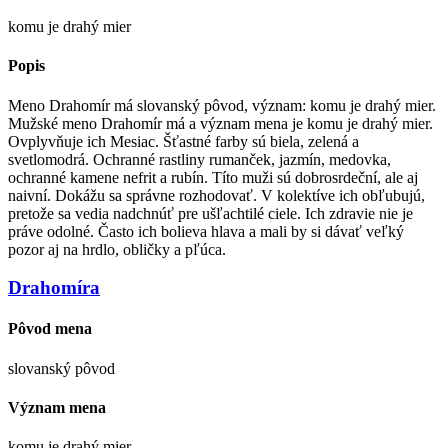
komu je drahý mier
Popis
Meno Drahomír má slovanský pôvod, význam: komu je drahý mier.
Mužské meno Drahomír má a význam mena je komu je drahý mier.
Ovplyvňuje ich Mesiac. Šťastné farby sú biela, zelená a
svetlomodrá. Ochranné rastliny rumanček, jazmín, medovka,
ochranné kamene nefrit a rubín. Títo muži sú dobrosrdeční, ale aj
naivní. Dokážu sa správne rozhodovať. V kolektíve ich obľubujú,
pretože sa vedia nadchnúť pre ušľachtilé ciele. Ich zdravie nie je
práve odolné. Často ich bolieva hlava a mali by si dávať veľký
pozor aj na hrdlo, obličky a pľúca.
Drahomíra
Pôvod mena
slovanský pôvod
Význam mena
komu je drahý mier