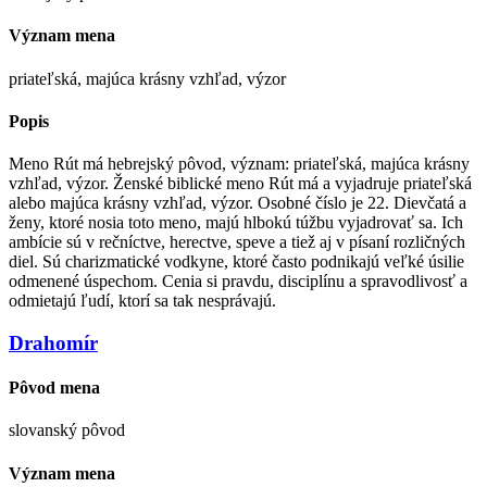
Význam mena
priateľská, majúca krásny vzhľad, výzor
Popis
Meno Rút má hebrejský pôvod, význam: priateľská, majúca krásny
vzhľad, výzor. Ženské biblické meno Rút má a vyjadruje priateľská
alebo majúca krásny vzhľad, výzor. Osobné číslo je 22. Dievčatá a
ženy, ktoré nosia toto meno, majú hlbokú túžbu vyjadrovať sa. Ich
ambície sú v rečníctve, herectve, speve a tiež aj v písaní rozličných
diel. Sú charizmatické vodkyne, ktoré často podnikajú veľké úsilie
odmenené úspechom. Cenia si pravdu, disciplínu a spravodlivosť a
odmietajú ľudí, ktorí sa tak nesprávajú.
Drahomír
Pôvod mena
slovanský pôvod
Význam mena