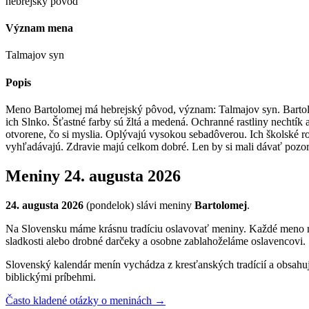
hebrejský pôvod
Význam mena
Talmajov syn
Popis
Meno Bartolomej má hebrejský pôvod, význam: Talmajov syn. Barto
ich Slnko. Šťastné farby sú žltá a medená. Ochranné rastliny nechtík
otvorene, čo si myslia. Oplývajú vysokou sebadôverou. Ich školské r
vyhľadávajú. Zdravie majú celkom dobré. Len by si mali dávať pozo
Meniny
24. augusta 2026
24. augusta 2026
(
pondelok
) sláv
i
meniny
Bartolomej
.
Na Slovensku máme krásnu tradíciu oslavovať meniny. Každé meno má s
sladkosti alebo drobné darčeky a osobne zablahoželáme oslavencovi.
Slovenský kalendár menín vychádza z kresťanských tradícií a obsahu
biblickými príbehmi.
Často kladené otázky o meninách →