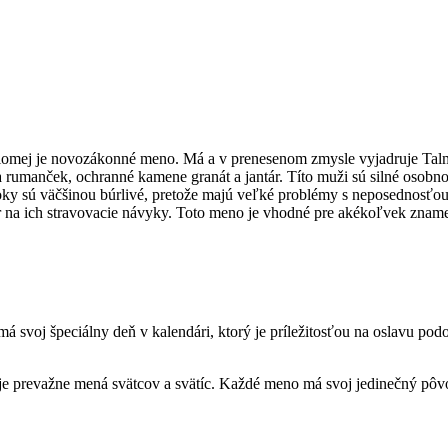
lomej je novozákonné meno. Má a v prenesenom zmysle vyjadruje Talm
 a rumanček, ochranné kamene granát a jantár. Títo muži sú silné osobn
oky sú väčšinou búrlivé, pretože majú veľké problémy s neposednosťou.
r na ich stravovacie návyky. Toto meno je vhodné pre akékoľvek zname
voj špeciálny deň v kalendári, ktorý je príležitosťou na oslavu podo
je prevažne mená svätcov a svätíc. Každé meno má svoj jedinečný pôvo