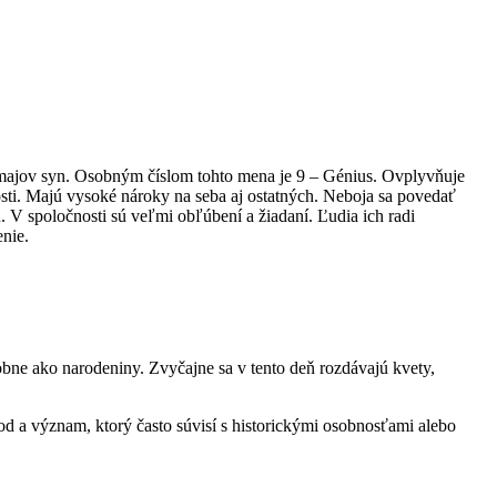
ajov syn. Osobným číslom tohto mena je 9 – Génius. Ovplyvňuje
osti. Majú vysoké nároky na seba aj ostatných. Neboja sa povedať
 V spoločnosti sú veľmi obľúbení a žiadaní. Ľudia ich radi
nie.
bne ako narodeniny. Zvyčajne sa v tento deň rozdávajú kvety,
d a význam, ktorý často súvisí s historickými osobnosťami alebo