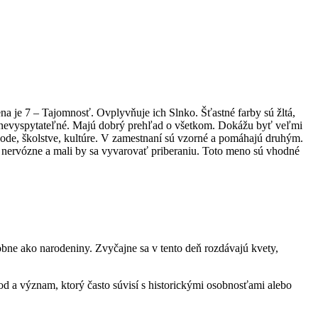
je 7 – Tajomnosť. Ovplyvňuje ich Slnko. Šťastné farby sú žltá,
é a nevyspytateľné. Majú dobrý prehľad o všetkom. Dokážu byť veľmi
hode, školstve, kultúre. V zamestnaní sú vzorné a pomáhajú druhým.
, nervózne a mali by sa vyvarovať priberaniu. Toto meno sú vhodné
bne ako narodeniny. Zvyčajne sa v tento deň rozdávajú kvety,
d a význam, ktorý často súvisí s historickými osobnosťami alebo