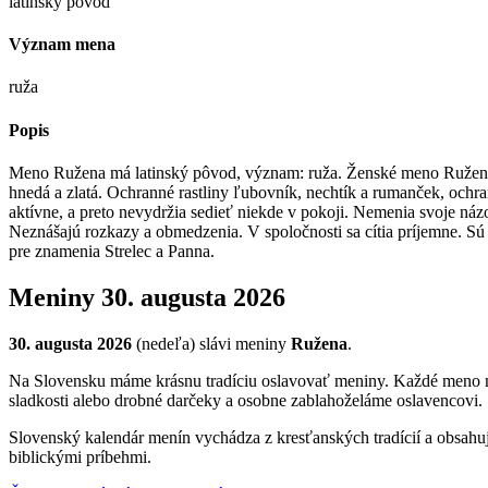
latinský pôvod
Význam mena
ruža
Popis
Meno Ružena má latinský pôvod, význam: ruža. Ženské meno Ružena m
hnedá a zlatá. Ochranné rastliny ľubovník, nechtík a rumanček, ochr
aktívne, a preto nevydržia sedieť niekde v pokoji. Nemenia svoje ná
Neznášajú rozkazy a obmedzenia. V spoločnosti sa cítia príjemne. Sú
pre znamenia Strelec a Panna.
Meniny
30. augusta 2026
30. augusta 2026
(
nedeľa
) sláv
i
meniny
Ružena
.
Na Slovensku máme krásnu tradíciu oslavovať meniny. Každé meno má s
sladkosti alebo drobné darčeky a osobne zablahoželáme oslavencovi.
Slovenský kalendár menín vychádza z kresťanských tradícií a obsahu
biblickými príbehmi.