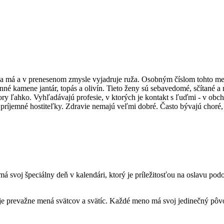
á a v prenesenom zmysle vyjadruje ruža. Osobným číslom tohto mena 
anné kamene jantár, topás a olivín. Tieto ženy sú sebavedomé, sčítan
zory ľahko. Vyhľadávajú profesie, v ktorých je kontakt s ľuďmi - v obc
 príjemné hostiteľky. Zdravie nemajú veľmi dobré. Často bývajú choré
voj špeciálny deň v kalendári, ktorý je príležitosťou na oslavu podo
je prevažne mená svätcov a svätíc. Každé meno má svoj jedinečný pôvo