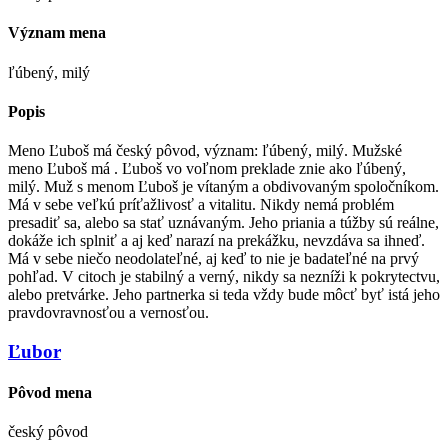
Význam mena
ľúbený, milý
Popis
Meno Ľuboš má český pôvod, význam: ľúbený, milý. Mužské
meno Ľuboš má . Ľuboš vo voľnom preklade znie ako ľúbený,
milý. Muž s menom Ľuboš je vítaným a obdivovaným spoločníkom.
Má v sebe veľkú príťažlivosť a vitalitu. Nikdy nemá problém
presadiť sa, alebo sa stať uznávaným. Jeho priania a túžby sú reálne,
dokáže ich splniť a aj keď narazí na prekážku, nevzdáva sa ihneď.
Má v sebe niečo neodolateľné, aj keď to nie je badateľné na prvý
pohľad. V citoch je stabilný a verný, nikdy sa nezníži k pokrytectvu,
alebo pretvárke. Jeho partnerka si teda vždy bude môcť byť istá jeho
pravdovravnosťou a vernosťou.
Ľubor
Pôvod mena
český pôvod