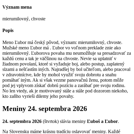
Význam mena
mierumilovný, chvoste
Popis
Meno Ľubor má český pôvod, význam: mierumilovný, chvoste.
Mužské meno Ľubor má . Ľubor vo voľnom preklade znie ako
mierumilovný. Ľuborova povaha mu neumožňuje sa presadzovať za
každú cenu a tak je väčšinou na chvoste. Nevie sa uplatniť v
žiadnom povolaní, ktoré si vyžaduje boj, alebo postup, zaplatený
slzami a nešťastím iných. Najradšej by bol učiteľom, alebo pracoval
v zdravotníctve, kde by mohol využiť svoju dobrotu a snahu
pomáhať iným. Ak si však vezme panovačnú ženu, potom môže
pod jej vplyvom získať dobrú pozíciu a zarábať pre svoju rodinu.
No len vtedy, ak je motivovaný stále a stále pod dozorom niekoho,
kto zaňho vyrieši dilemy jeho povahy.
Meniny
24. septembra 2026
24. septembra 2026
(
štvrtok
) sláv
ia
meniny
Ľuboš a Ľubor
.
Na Slovensku máme krásnu tradíciu oslavovať meniny. Každé