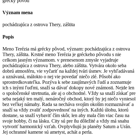
grécky pôvod
Význam mena
pochádzajúca z ostrova Thery, záštita
Popis
Meno Terézia má grécky pôvod, význam: pochádzajúca z ostrova
Thery, záštita. Krstné meno Terézia je gréckeho pôvodu s nie
celkom jasným významom. v prenesenom zmysle vyjadruje
pochádzajúca z ostrova Thery, alebo záštita. Vytvára okolo seba
dobrú atmosféru, vie vyčariť na každej tvári úsmev. Je vyhľadávaná
a uznávaná, málokto o nej vie povedať niečo zlé. Pôsobí ako
sprostredkovateľka. Pozýva k sebe zaujímavých ľudí a zoznamuje
ich s inými ľuďmi, snaží sa dávať dokopy nové známosti. Nejde len
o spoločenské stretnutia, ale aj o obchodné. Vždy sa snaží získať pre
seba nejaký ten malý, nenáročný obchod, ktorý by jej niečo vyniesol
bez veľkej námahy. Rada sa necháva svojím okolím rozmaznávať a
snaží sa vždy zvaliť zodpovednosť na iných. Každú úlohu, ktorú
dostane, sa snaží vybaviť čím skôr, len aby mala čím viac času na
svoje hobby, či na lásku. City sú pre ňu dôležité a vždy má snahu
vytvoriť harmonický vzťah. Ovplyvňujú ju planéty Saturn a Urán.
Jej ochranné kamene sú ametyst, achát a perla.