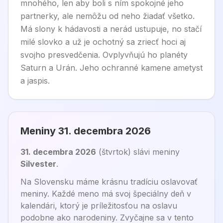
mnohého, len aby boli s ním spokojné jeho
partnerky, ale nemôžu od neho žiadať všetko.
Má slony k hádavosti a nerád ustupuje, no stačí
milé slovko a už je ochotný sa zriecť hoci aj
svojho presvedčenia. Ovplyvňujú ho planéty
Saturn a Urán. Jeho ochranné kamene ametyst
a jaspis.
Meniny
31. decembra 2026
31. decembra 2026
(
štvrtok
) sláv
i
meniny
Silvester
.
Na Slovensku máme krásnu tradíciu oslavovať
meniny. Každé meno má svoj špeciálny deň v
kalendári, ktorý je príležitosťou na oslavu
podobne ako narodeniny. Zvyčajne sa v tento