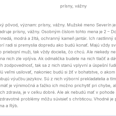
prísny, vážny
ký pôvod, význam: prísny, vážny. Mužské meno Severín je
druje prísny, vážny. Osobným číslom tohto mena je 2 – D
hnedá, modrá a žltá, ochranný kameň jantár. Ich rastlinný 
orí radi si premyslia dopredu ako budú konať. Majú vždy s
o priebojní muži, tak vždy docielia, čo chcú. Ale niekedy n
 na nich zle vplýva. Ak odmalička budete na nich tlačiť a dá
ch zodpovednosť, tak sa z nich stanú vplyvní a úspešní ľudia
ú veľmi usilovať, nakoniec budú si žiť v bohatstve, o akom 
bujú výučbu jazykov. Sú z nich výborní prekladatelia a tlmo
äť je výnimočná a ťažko ich možno prichytiť pri chybe, a
 ich zdravia, je v celku dobré. Ale ak nebudú mať v pohode
 zdravotné problémy môžu súvisieť s chrbticou. Vhodné je
na a Rýb.