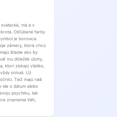
 svätecké, má a v
obrota. Obľúbené farby
symbol je borovica.
voje zámery, ktoré chcú
emajú šťastie ako by
vať mu dôležité úlohy,
, ktorí získajú všetko,
vždy snívali. Už
čníci. Tiež majú radi
k ide o dátum alebo
 svoju psychiku, tak
 pre znamenia Váh,