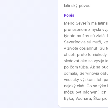
latinský pôvod
Popis
Meno Severín má latins
prenesenom zmysle vyja
týchto mužov sú zlatá, 
Severínovia sú muži, kt
v živote dosiahnuť. Sú t
chceli, preto to niekedy
sledovať ako sa vyvíja i
po čom túžia. Ak sa bud
odmála, Servínovia obľu
vedecký výskum. Ich pam
nejaký citát. Čo sa týka
môžu byť náchylní. Ich
Býka, Vodnára, Škorpió