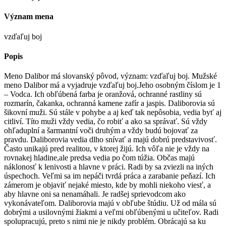
Význam mena
vzďaľuj boj
Popis
Meno Dalibor má slovanský pôvod, význam: vzďaľuj boj. Mužské
meno Dalibor má a vyjadruje vzďaľuj boj.Jeho osobným číslom je 1
– Vodca. Ich obľúbená farba je oranžová, ochranné rastliny sú
rozmarín, čakanka, ochranná kamene zafír a jaspis. Daliborovia sú
šikovní muži. Sú stále v pohybe a aj keď tak nepôsobia, vedia byť aj
citliví. Títo muži vždy vedia, čo robiť a ako sa správať. Sú vždy
ohľaduplní a šarmantní voči druhým a vždy budú bojovať za
pravdu. Daliborovia vedia dlho snívať a majú dobrú predstavivosť.
Často unikajú pred realitou, v ktorej žijú. Ich vôľa nie je vždy na
rovnakej hladine,ale predsa vedia po čom túžia. Občas majú
náklonosť k lenivosti a hlavne v práci. Radi by sa zviezli na iných
úspechoch. Veľmi sa im nepáči tvrdá práca a zarabanie peňazí. Ich
zámerom je objaviť nejaké miesto, kde by mohli niekoho viesť, a
aby hlavne oni sa nenamáhali. Je radšej sprievodcom ako
vykonávateľom. Daliborovia majú v obľube štúdiu. Už od mála sú
dobrými a usilovnými žiakmi a veľmi obľúbenými u učiteľov. Radi
spolupracujú, preto s nimi nie je nikdy problém. Obrácajú sa ku