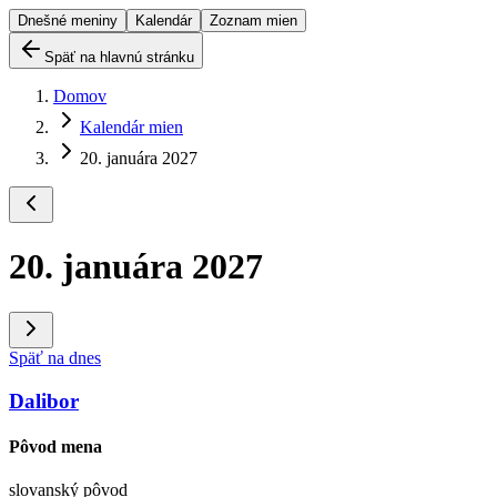
Dnešné meniny
Kalendár
Zoznam mien
Späť na hlavnú stránku
Domov
Kalendár mien
20. januára 2027
20. januára 2027
Späť na dnes
Dalibor
Pôvod mena
slovanský pôvod