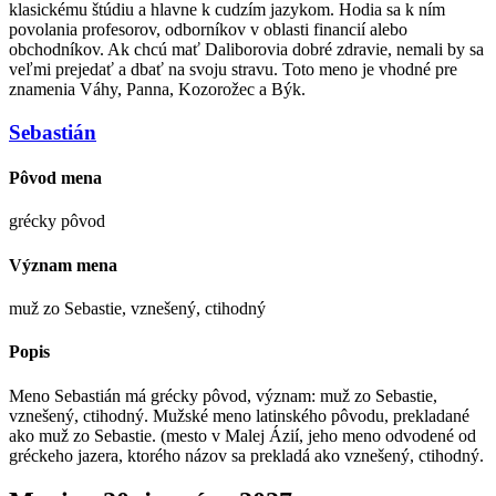
klasickému štúdiu a hlavne k cudzím jazykom. Hodia sa k ním
povolania profesorov, odborníkov v oblasti financií alebo
obchodníkov. Ak chcú mať Daliborovia dobré zdravie, nemali by sa
veľmi prejedať a dbať na svoju stravu. Toto meno je vhodné pre
znamenia Váhy, Panna, Kozorožec a Býk.
Sebastián
Pôvod mena
grécky pôvod
Význam mena
muž zo Sebastie, vznešený, ctihodný
Popis
Meno Sebastián má grécky pôvod, význam: muž zo Sebastie,
vznešený, ctihodný. Mužské meno latinského pôvodu, prekladané
ako muž zo Sebastie. (mesto v Malej Ázií, jeho meno odvodené od
gréckeho jazera, ktorého názov sa prekladá ako vznešený, ctihodný.