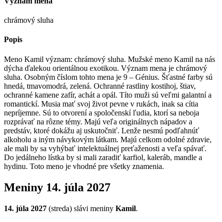
Význam mena
chrámový sluha
Popis
Meno Kamil význam: chrámový sluha. Mužské meno Kamil na nás
dýcha ďalekou orientálnou exotikou. Význam mena je chrámový
sluha. Osobným číslom tohto mena je 9 – Génius. Šťastné farby sú
hnedá, tmavomodrá, zelená. Ochranné rastliny kostihoj, štiav,
ochranné kamene zafír, achát a opál. Títo muži sú veľmi galantní a
romantickí. Musia mať svoj život pevne v rukách, inak sa cítia
nepríjemne. Sú to otvorení a spoločenskí ľudia, ktorí sa neboja
rozprávať na rôzne témy. Majú veľa originálnych nápadov a
predstáv, ktoré dokážu aj uskutočniť. Lenže nesmú podľahnúť
alkoholu a iným návykovým látkam. Majú celkom odolné zdravie,
ale mali by sa vyhýbať intelektuálnej preťaženosti a veľa spávať.
Do jedálneho lístka by si mali zaradiť karfiol, kaleráb, mandle a
hydinu. Toto meno je vhodné pre všetky znamenia.
Meniny
14. júla 2027
14. júla 2027
(
streda
) sláv
i
meniny
Kamil
.