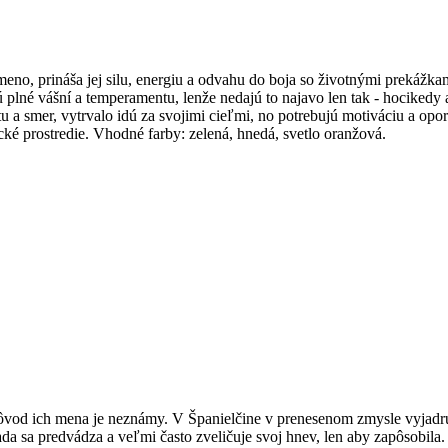
no, prináša jej silu, energiu a odvahu do boja so životnými prekážkami
lné vášní a temperamentu, lenže nedajú to najavo len tak - hocikedy a
tu a smer, vytrvalo idú za svojimi cieľmi, no potrebujú motiváciu a opo
é prostredie. Vhodné farby: zelená, hnedá, svetlo oranžová.
vod ich mena je neznámy. V Španielčine v prenesenom zmysle vyjadruj
a sa predvádza a veľmi často zveličuje svoj hnev, len aby zapôsobila.