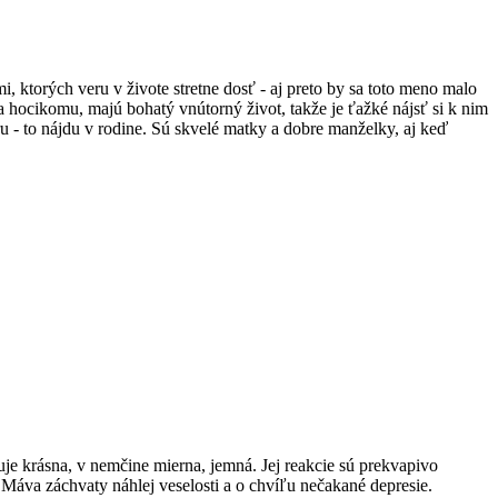
, ktorých veru v živote stretne dosť - aj preto by sa toto meno malo
 hocikomu, majú bohatý vnútorný život, takže je ťažké nájsť si k nim
ru - to nájdu v rodine. Sú skvelé matky a dobre manželky, aj keď
e krásna, v nemčine mierna, jemná. Jej reakcie sú prekvapivo
 Máva záchvaty náhlej veselosti a o chvíľu nečakané depresie.