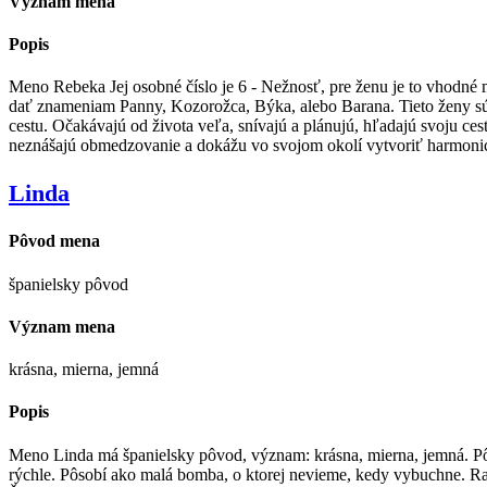
Význam mena
Popis
Meno Rebeka Jej osobné číslo je 6 - Nežnosť, pre ženu je to vhodné me
dať znameniam Panny, Kozorožca, Býka, alebo Barana. Tieto ženy sú p
cestu. Očakávajú od života veľa, snívajú a plánujú, hľadajú svoju ces
neznášajú obmedzovanie a dokážu vo svojom okolí vytvoriť harmonick
Linda
Pôvod mena
španielsky pôvod
Význam mena
krásna, mierna, jemná
Popis
Meno Linda má španielsky pôvod, význam: krásna, mierna, jemná. Pô
rýchle. Pôsobí ako malá bomba, o ktorej nevieme, kedy vybuchne. Rad