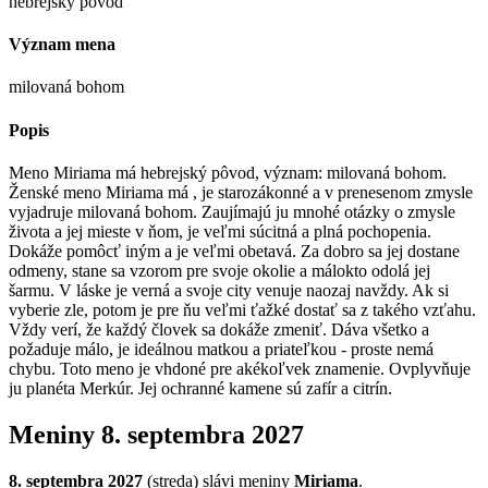
hebrejský pôvod
Význam mena
milovaná bohom
Popis
Meno Miriama má hebrejský pôvod, význam: milovaná bohom.
Ženské meno Miriama má , je starozákonné a v prenesenom zmysle
vyjadruje milovaná bohom. Zaujímajú ju mnohé otázky o zmysle
života a jej mieste v ňom, je veľmi súcitná a plná pochopenia.
Dokáže pomôcť iným a je veľmi obetavá. Za dobro sa jej dostane
odmeny, stane sa vzorom pre svoje okolie a málokto odolá jej
šarmu. V láske je verná a svoje city venuje naozaj navždy. Ak si
vyberie zle, potom je pre ňu veľmi ťažké dostať sa z takého vzťahu.
Vždy verí, že každý človek sa dokáže zmeniť. Dáva všetko a
požaduje málo, je ideálnou matkou a priateľkou - proste nemá
chybu. Toto meno je vhdoné pre akékoľvek znamenie. Ovplyvňuje
ju planéta Merkúr. Jej ochranné kamene sú zafír a citrín.
Meniny
8. septembra 2027
8. septembra 2027
(
streda
) sláv
i
meniny
Miriama
.