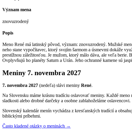
Význam mena
znovuzrodený
Popis
Meno René má latinský pôvod, význam: znovuzrodený. Mužské meno R
neho stane vypočítavec, ktorý svojím šarmom a úsmevmi dokáže využí
prestížnou záležitosťou. Je mužom, ktorý málo dáva, ale veľa berie. B
Ovplyvňujú ho planéty Saturn a Urán. Jeho ochranné kamene sú jaspis
Meniny
7. novembra 2027
7. novembra 2027
(
nedeľa
) sláv
i
meniny
René
.
Na Slovensku máme krásnu tradíciu oslavovať meniny. Každé meno má s
sladkosti alebo drobné darčeky a osobne zablahoželáme oslavencovi.
Slovenský kalendár menín vychádza z kresťanských tradícií a obsahu
biblickými príbehmi.
Často kladené otázky o meninách →