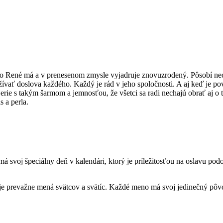
ené má a v prenesenom zmysle vyjadruje znovuzrodený. Pôsobí neodol
vať doslova každého. Každý je rád v jeho spoločnosti. A aj keď je po
erie s takým šarmom a jemnosťou, že všetci sa radi nechajú obrať aj o 
 a perla.
voj špeciálny deň v kalendári, ktorý je príležitosťou na oslavu podo
je prevažne mená svätcov a svätíc. Každé meno má svoj jedinečný pôvo