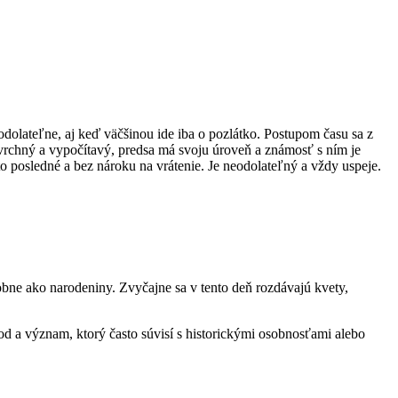
ateľne, aj keď väčšinou ide iba o pozlátko. Postupom času sa z
vrchný a vypočítavý, predsa má svoju úroveň a známosť s ním je
to posledné a bez nároku na vrátenie. Je neodolateľný a vždy uspeje.
bne ako narodeniny. Zvyčajne sa v tento deň rozdávajú kvety,
d a význam, ktorý často súvisí s historickými osobnosťami alebo