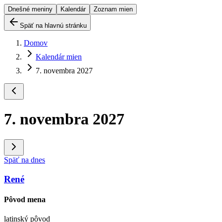
Dnešné meniny
Kalendár
Zoznam mien
Späť na hlavnú stránku
Domov
Kalendár mien
7. novembra 2027
7. novembra 2027
Späť na dnes
René
Pôvod mena
latinský pôvod