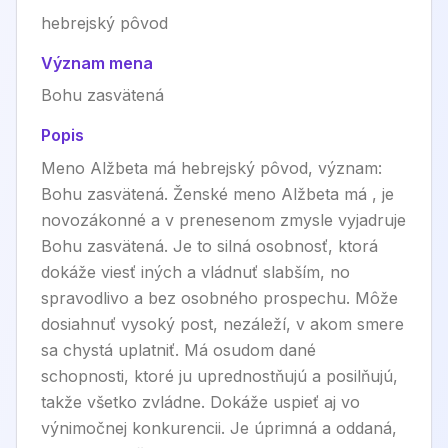
hebrejský pôvod
Význam mena
Bohu zasvätená
Popis
Meno Alžbeta má hebrejský pôvod, význam:
Bohu zasvätená. Ženské meno Alžbeta má , je
novozákonné a v prenesenom zmysle vyjadruje
Bohu zasvätená. Je to silná osobnosť, ktorá
dokáže viesť iných a vládnuť slabším, no
spravodlivo a bez osobného prospechu. Môže
dosiahnuť vysoký post, nezáleží, v akom smere
sa chystá uplatniť. Má osudom dané
schopnosti, ktoré ju uprednostňujú a posilňujú,
takže všetko zvládne. Dokáže uspieť aj vo
výnimočnej konkurencii. Je úprimná a oddaná,