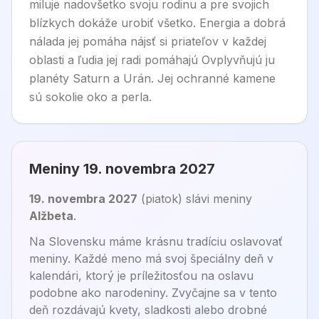
miluje nadovšetko svoju rodinu a pre svojich
blízkych dokáže urobiť všetko. Energia a dobrá
nálada jej pomáha nájsť si priateľov v každej
oblasti a ľudia jej radi pomáhajú Ovplyvňujú ju
planéty Saturn a Urán. Jej ochranné kamene
sú sokolie oko a perla.
Meniny
19. novembra 2027
19. novembra 2027
(
piatok
) sláv
i
meniny
Alžbeta
.
Na Slovensku máme krásnu tradíciu oslavovať
meniny. Každé meno má svoj špeciálny deň v
kalendári, ktorý je príležitosťou na oslavu
podobne ako narodeniny. Zvyčajne sa v tento
deň rozdávajú kvety, sladkosti alebo drobné