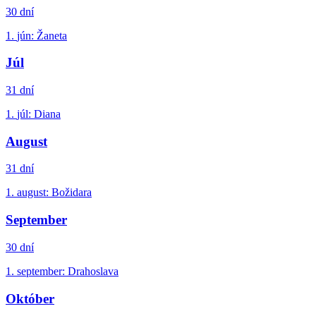
30
dní
1.
jún
:
Žaneta
Júl
31
dní
1.
júl
:
Diana
August
31
dní
1.
august
:
Božidara
September
30
dní
1.
september
:
Drahoslava
Október