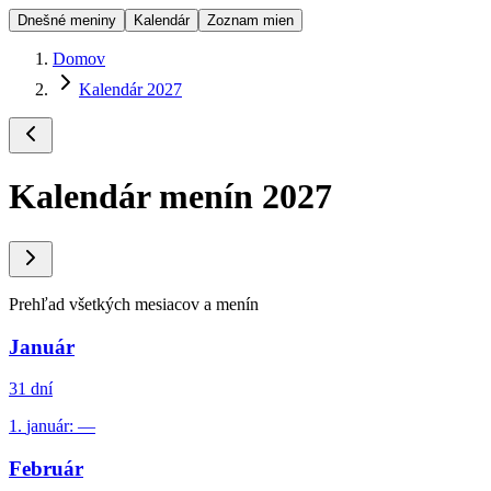
Dnešné meniny
Kalendár
Zoznam mien
Domov
Kalendár 2027
Kalendár menín
2027
Prehľad všetkých mesiacov a menín
Január
31
dní
1.
január
:
—
Február