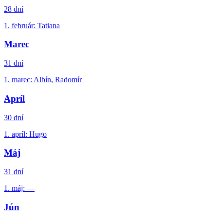
28
dní
1.
február
:
Tatiana
Marec
31
dní
1.
marec
:
Albín, Radomír
Apríl
30
dní
1.
apríl
:
Hugo
Máj
31
dní
1.
máj
:
—
Jún