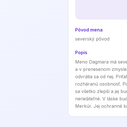
Pôvod mena
severský pôvod
Popis
Meno Dagmara má sever
a v prenesenom zmysle v
odvrátia sa od nej. Pri
rozháranú osobnosť. Po
sa všetko zlepší a jej b
neriešiteľné. V láske b
Merkúr. Jej ochranné ka