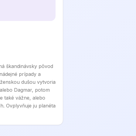
má škandinávsky pôvod
nádejné prípady a
o ženskou dušou vytvoria
, alebo Dagmar, potom
ie také vážne, alebo
h. Ovplyvňuje ju planéta