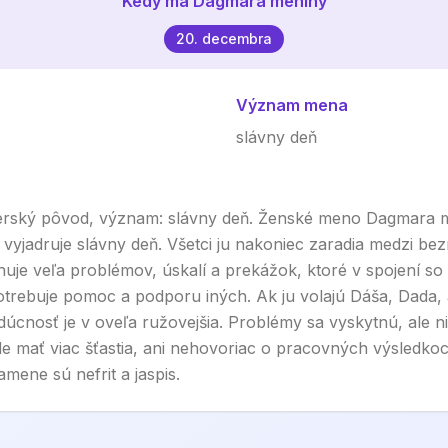
Kedy má
Dagmara
meniny
20. decembra
Význam mena
slávny deň
ský pôvod, význam: slávny deň. Ženské meno Dagmara 
yjadruje slávny deň. Všetci ju nakoniec zaradia medzi bez
ťahuje veľa problémov, úskalí a prekážok, ktoré v spojení s
trebuje pomoc a podporu iných. Ak ju volajú Dáša, Dada
udúcnosť je v oveľa ružovejšia. Problémy sa vyskytnú, ale n
ude mať viac šťastia, ani nehovoriac o pracovných výsledkoc
mene sú nefrit a jaspis.