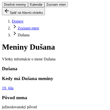
Dnešné meniny
Kalendár
Zoznam mien
Späť na hlavnú stránku
Domov
Zoznam mien
Dušana
Meniny
Dušana
Všetky informácie o mene
Dušana
Dušana
Kedy má
Dušana
meniny
19. júla
Pôvod mena
južnoslovanský pôvod