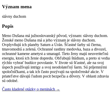
Význam mena
slávny duchom
Popis
Meno Dušana má južnoslovanský pôvod, význam: slávny duchom.
Ženské meno Dušana má a jeho význam je slávny duchom.
Ovplyvňujú ich planéty Saturn a Urán. Šťastné farby sú čierna,
tmavomodrá a zelená. Ochranné rastliny medovka, baza a divozel,
ochranné kamene ametyst a smaragd. Tieto ženy majú neuveriteľnú
energiu, ktorá ich ženie dopredu. Obľubujú štúdium, a preto si vedia
rýchlo vybrať budúce povolanie. V živote sú šťastné, ale na svoj
úspech používajú intrigy a svoj neodolateľný šarm. Sú príjemnými
spoločníčkami, a tak ich často pozývajú na spoločenské akcie. V
priateľstve dávajú ľudom pocit bezpečia a dôvery. V oblasti zdravia
sú odolné.
Často kladené otázky o meninách →