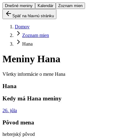
Dnešné meniny
Kalendár
Zoznam mien
Späť na hlavnú stránku
Domov
Zoznam mien
Hana
Meniny
Hana
Všetky informácie o mene
Hana
Hana
Kedy má
Hana
meniny
26. júla
Pôvod mena
hebrejský pôvod