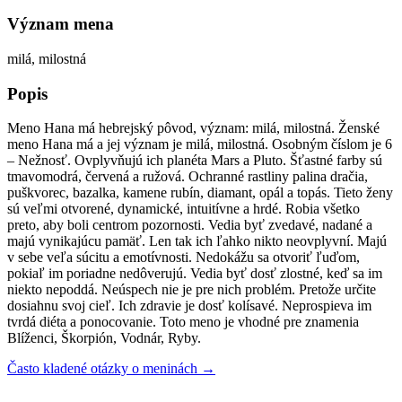
Význam mena
milá, milostná
Popis
Meno Hana má hebrejský pôvod, význam: milá, milostná. Ženské
meno Hana má a jej význam je milá, milostná. Osobným číslom je 6
– Nežnosť. Ovplyvňujú ich planéta Mars a Pluto. Šťastné farby sú
tmavomodrá, červená a ružová. Ochranné rastliny palina dračia,
puškvorec, bazalka, kamene rubín, diamant, opál a topás. Tieto ženy
sú veľmi otvorené, dynamické, intuitívne a hrdé. Robia všetko
preto, aby boli centrom pozornosti. Vedia byť zvedavé, nadané a
majú vynikajúcu pamäť. Len tak ich ľahko nikto neovplyvní. Majú
v sebe veľa súcitu a emotívnosti. Nedokážu sa otvoriť ľuďom,
pokiaľ im poriadne nedôverujú. Vedia byť dosť zlostné, keď sa im
niekto nepoddá. Neúspech nie je pre nich problém. Pretože určite
dosiahnu svoj cieľ. Ich zdravie je dosť kolísavé. Neprospieva im
tvrdá diéta a ponocovanie. Toto meno je vhodné pre znamenia
Blíženci, Škorpión, Vodnár, Ryby.
Často kladené otázky o meninách →