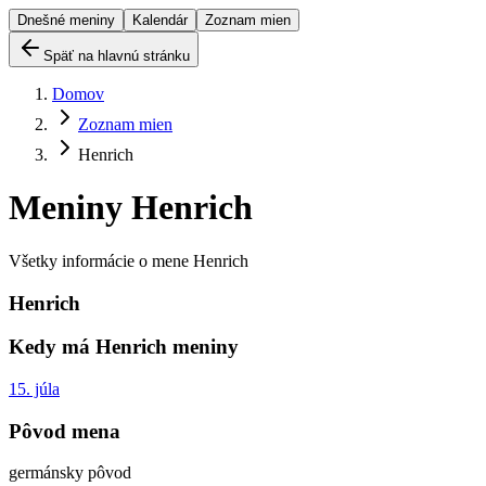
Dnešné meniny
Kalendár
Zoznam mien
Späť na hlavnú stránku
Domov
Zoznam mien
Henrich
Meniny
Henrich
Všetky informácie o mene
Henrich
Henrich
Kedy má
Henrich
meniny
15. júla
Pôvod mena
germánsky pôvod