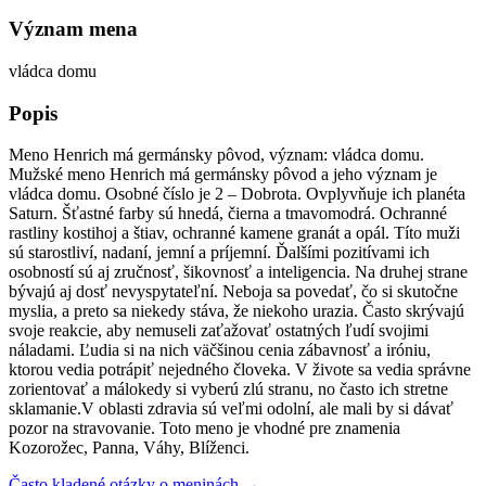
Význam mena
vládca domu
Popis
Meno Henrich má germánsky pôvod, význam: vládca domu.
Mužské meno Henrich má germánsky pôvod a jeho význam je
vládca domu. Osobné číslo je 2 – Dobrota. Ovplyvňuje ich planéta
Saturn. Šťastné farby sú hnedá, čierna a tmavomodrá. Ochranné
rastliny kostihoj a štiav, ochranné kamene granát a opál. Títo muži
sú starostliví, nadaní, jemní a príjemní. Ďalšími pozitívami ich
osobností sú aj zručnosť, šikovnosť a inteligencia. Na druhej strane
bývajú aj dosť nevyspytateľní. Neboja sa povedať, čo si skutočne
myslia, a preto sa niekedy stáva, že niekoho urazia. Často skrývajú
svoje reakcie, aby nemuseli zaťažovať ostatných ľudí svojimi
náladami. Ľudia si na nich väčšinou cenia zábavnosť a iróniu,
ktorou vedia potrápiť nejedného človeka. V živote sa vedia správne
zorientovať a málokedy si vyberú zlú stranu, no často ich stretne
sklamanie.V oblasti zdravia sú veľmi odolní, ale mali by si dávať
pozor na stravovanie. Toto meno je vhodné pre znamenia
Kozorožec, Panna, Váhy, Blíženci.
Často kladené otázky o meninách →