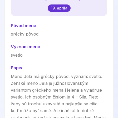
19. apríla
Pôvod mena
grécky pôvod
Význam mena
svetlo
Popis
Meno Jela má grécky pôvod, význam: svetlo.
Ženské meno Jela je južnoslovanským
variantom gréckeho mena Helena a vyjadruje
svetlo. Ich osobným číslom je 4 – Sila. Tieto
ženy sú trochu uzavreté a najlepšie sa cítia,
keď môžu byť samé. Ale ináč sú to dobré
osobnosti, aj keď sú nesmelé a bojazlivé. Medzi