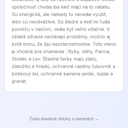
spoločnosť chodia iba keď majú na to náladu.
Sú energické, ale niekedy to nevedia využiť,
lebo sú neodvážlivé. Sú štedré a keď im ľudia
pomôžu v niečom, vedia byť veľmi vďačné. V
oblasti zdravia nemávajú problémy, možno aj
kvôli tomu, že žijú bezstarostnostne. Toto meno
je vhodné pre znamenia : Ryby, Váhy, Panna,
Strelec a Lev. Šťastné farby majú zlatú,
zlatožltú a hnedú, ochranné rastliny ľubovník a
bobkový list, ochranné kamene jantár, topás a
granát.
Často kladené otázky o meninách →