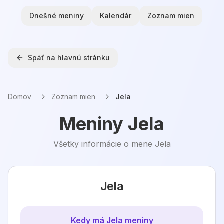
Dnešné meniny
Kalendár
Zoznam mien
Späť na hlavnú stránku
Domov
Zoznam mien
Jela
Meniny
Jela
Všetky informácie o mene
Jela
Jela
Kedy má
Jela
meniny