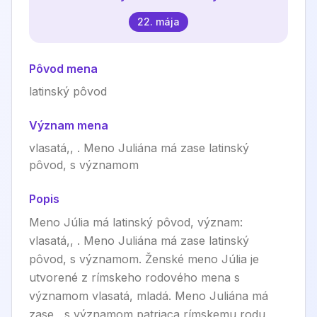
22. mája
Pôvod mena
latinský pôvod
Význam mena
vlasatá,, . Meno Juliána má zase latinský
pôvod, s významom
Popis
Meno Júlia má latinský pôvod, význam:
vlasatá,, . Meno Juliána má zase latinský
pôvod, s významom. Ženské meno Júlia je
utvorené z rímskeho rodového mena s
významom vlasatá, mladá. Meno Juliána má
zase , s významom patriaca rímskemu rodu