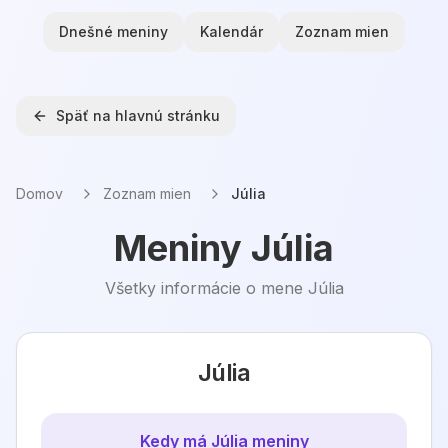
Dnešné meniny
Kalendár
Zoznam mien
Späť na hlavnú stránku
Domov
Zoznam mien
Júlia
Meniny
Júlia
Všetky informácie o mene
Júlia
Júlia
Kedy má
Júlia
meniny