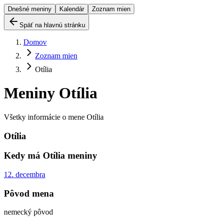
Dnešné meniny
Kalendár
Zoznam mien
Späť na hlavnú stránku
Domov
Zoznam mien
Otília
Meniny
Otília
Všetky informácie o mene
Otília
Otília
Kedy má
Otília
meniny
12. decembra
Pôvod mena
nemecký pôvod