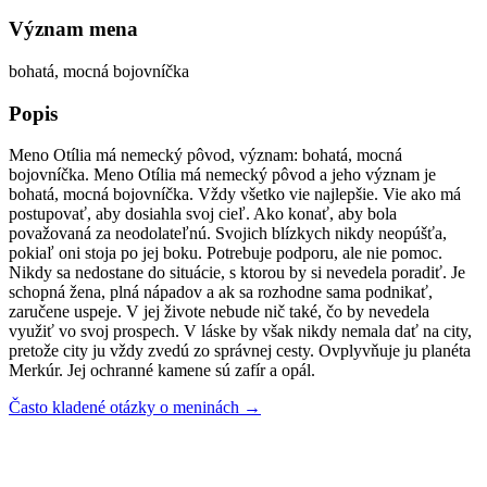
Význam mena
bohatá, mocná bojovníčka
Popis
Meno Otília má nemecký pôvod, význam: bohatá, mocná
bojovníčka. Meno Otília má nemecký pôvod a jeho význam je
bohatá, mocná bojovníčka. Vždy všetko vie najlepšie. Vie ako má
postupovať, aby dosiahla svoj cieľ. Ako konať, aby bola
považovaná za neodolateľnú. Svojich blízkych nikdy neopúšťa,
pokiaľ oni stoja po jej boku. Potrebuje podporu, ale nie pomoc.
Nikdy sa nedostane do situácie, s ktorou by si nevedela poradiť. Je
schopná žena, plná nápadov a ak sa rozhodne sama podnikať,
zaručene uspeje. V jej živote nebude nič také, čo by nevedela
využiť vo svoj prospech. V láske by však nikdy nemala dať na city,
pretože city ju vždy zvedú zo správnej cesty. Ovplyvňuje ju planéta
Merkúr. Jej ochranné kamene sú zafír a opál.
Často kladené otázky o meninách →