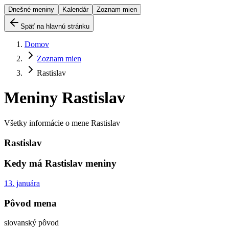
Dnešné meniny
Kalendár
Zoznam mien
Späť na hlavnú stránku
Domov
Zoznam mien
Rastislav
Meniny
Rastislav
Všetky informácie o mene
Rastislav
Rastislav
Kedy má
Rastislav
meniny
13. januára
Pôvod mena
slovanský pôvod