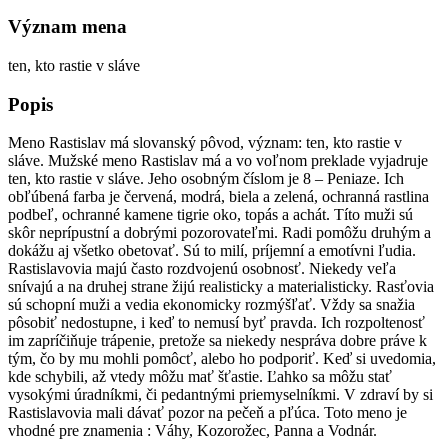
Význam mena
ten, kto rastie v sláve
Popis
Meno Rastislav má slovanský pôvod, význam: ten, kto rastie v
sláve. Mužské meno Rastislav má a vo voľnom preklade vyjadruje
ten, kto rastie v sláve. Jeho osobným číslom je 8 – Peniaze. Ich
obľúbená farba je červená, modrá, biela a zelená, ochranná rastlina
podbeľ, ochranné kamene tigrie oko, topás a achát. Títo muži sú
skôr neprípustní a dobrými pozorovateľmi. Radi pomôžu druhým a
dokážu aj všetko obetovať. Sú to milí, príjemní a emotívni ľudia.
Rastislavovia majú často rozdvojenú osobnosť. Niekedy veľa
snívajú a na druhej strane žijú realisticky a materialisticky. Rasťovia
sú schopní muži a vedia ekonomicky rozmýšľať. Vždy sa snažia
pôsobiť nedostupne, i keď to nemusí byť pravda. Ich rozpoltenosť
im zapríčiňuje trápenie, pretože sa niekedy nespráva dobre práve k
tým, čo by mu mohli pomôcť, alebo ho podporiť. Keď si uvedomia,
kde schybili, až vtedy môžu mať šťastie. Ľahko sa môžu stať
vysokými úradníkmi, či pedantnými priemyselníkmi. V zdraví by si
Rastislavovia mali dávať pozor na pečeň a pľúca. Toto meno je
vhodné pre znamenia : Váhy, Kozorožec, Panna a Vodnár.