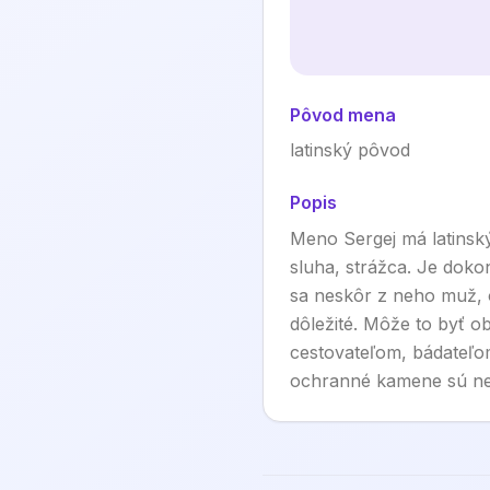
Pôvod mena
latinský pôvod
Popis
Meno Sergej má latinsk
sluha, strážca. Je doko
sa neskôr z neho muž, 
dôležité. Môže to byť 
cestovateľom, bádateľom
ochranné kamene sú nefr