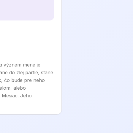
 a význam mena je
e do zlej partie, stane
k, čo bude pre neho
elom, alebo
a Mesiac. Jeho