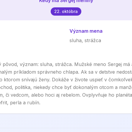
Kedy má
Sergej
meniny
22. októbra
Význam mena
sluha, strážca
ý pôvod, význam: sluha, strážca. Mužské meno Sergej má
nalým príkladom správneho chlapa. Ak sa v detstve nedostan
o ktorom snívajú ženy. Dokáže v živote uspieť v čomkoľve
obchod, politika, niekedy chce byť dokonalým otcom a manž
, či vedcom, alebo hoci aj rebelom. Ovplyvňuje ho planét
it, perla a rubín.