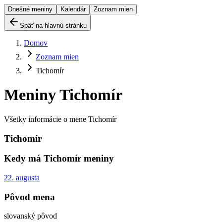
Dnešné meniny
Kalendár
Zoznam mien
Späť na hlavnú stránku
Domov
Zoznam mien
Tichomír
Meniny
Tichomír
Všetky informácie o mene
Tichomír
Tichomír
Kedy má
Tichomír
meniny
22. augusta
Pôvod mena
slovanský pôvod