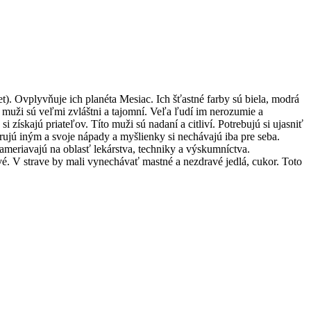
. Ovplyvňuje ich planéta Mesiac. Ich šťastné farby sú biela, modrá
 muži sú veľmi zvláštni a tajomní. Veľa ľudí im nerozumie a
 získajú priateľov. Títo muži sú nadaní a citliví. Potrebujú si ujasniť
rujú iným a svoje nápady a myšlienky si nechávajú iba pre seba.
zameriavajú na oblasť lekárstva, techniky a výskumníctva.
davé. V strave by mali vynechávať mastné a nezdravé jedlá, cukor. Toto