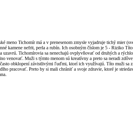
é meno Tichomír má a v prenesenom zmysle vyjadruje tichý mier (svet)
né kamene nefrit, perla a rubín. Ich osobným číslom je 5 - Riziko Títo
 sa uzavrú. Tichomírovia sa nenechajú ovplyvňovať od druhých a rýchlo si
aplno venovať. Muži s týmto menom sú kreatívny a preto sa neradi zdôve
často obklopení závistlivými ľuďmi, ktorí ich využívajú. Títo muži sa 
dlho pracovať. Preto by si mali chrániť a svoje zdravie, ktoré je strie
nna.