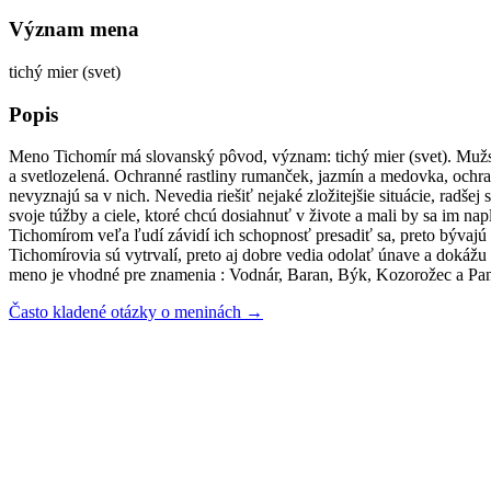
Význam mena
tichý mier (svet)
Popis
Meno Tichomír má slovanský pôvod, význam: tichý mier (svet). Mužsk
a svetlozelená. Ochranné rastliny rumanček, jazmín a medovka, ochran
nevyznajú sa v nich. Nevedia riešiť nejaké zložitejšie situácie, radšej
svoje túžby a ciele, ktoré chcú dosiahnuť v živote a mali by sa im n
Tichomírom veľa ľudí závidí ich schopnosť presadiť sa, preto bývajú 
Tichomírovia sú vytrvalí, preto aj dobre vedia odolať únave a dokážu 
meno je vhodné pre znamenia : Vodnár, Baran, Býk, Kozorožec a Pa
Často kladené otázky o meninách →