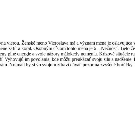
na vierou. Ženské meno Vieroslava má a význam mena je oslavujúca vie
amene zafír a koral. Osobným číslom tohto mena je 6 – Nežnosť. Tieto ž
 ženy plné energie a svoje názory málokedy nemenia. Krízové situácie r
í. Vyhovujú im povolania, kde môžu preukázať svoju silu a nadšenie. Pr
orobám. No mali by si vo svojom zdraví dávať pozor na zvýšené horúčk