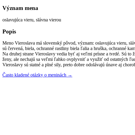
Význam mena
oslavujúca vieru, slávna vierou
Popis
Meno Vieroslava má slovenský pôvod, význam: oslavujúca vieru, sláv
sú červená, biela, ochranné rastliny biela ľalia a hruška, ochranné k
Na druhej strane Vieroslavy vedia byť aj veľmi prísne a tvrdé. Sú to
ženy, ale nechajú sa veľmi ľahko ovplyvniť a využiť od ostatných ľud
Vieroslavy sú statné a plné sily, preto dobre odolávajú únave aj ch
Často kladené otázky o meninách →