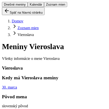
Dnešné meniny
Kalendár
Zoznam mien
Späť na hlavnú stránku
Domov
Zoznam mien
Vieroslava
Meniny
Vieroslava
Všetky informácie o mene
Vieroslava
Vieroslava
Kedy má
Vieroslava
meniny
30. marca
Pôvod mena
slovenský pôvod