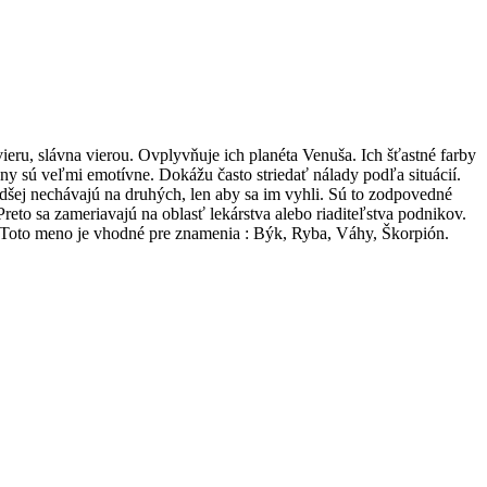
ru, slávna vierou. Ovplyvňuje ich planéta Venuša. Ich šťastné farby
eny sú veľmi emotívne. Dokážu často striedať nálady podľa situácií.
adšej nechávajú na druhých, len aby sa im vyhli. Sú to zodpovedné
eto sa zameriavajú na oblasť lekárstva alebo riaditeľstva podnikov.
y. Toto meno je vhodné pre znamenia : Býk, Ryba, Váhy, Škorpión.