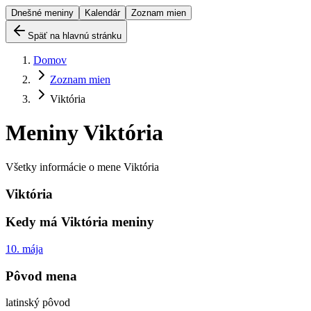
Dnešné meniny
Kalendár
Zoznam mien
Späť na hlavnú stránku
Domov
Zoznam mien
Viktória
Meniny
Viktória
Všetky informácie o mene
Viktória
Viktória
Kedy má
Viktória
meniny
10. mája
Pôvod mena
latinský pôvod