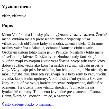
Význam mena
víťaz, víťazstvo
Popis
Meno Viktória má latinský pôvod, význam: víťaz, víťazstvo. Ženské
meno Viktória má a v prenesenom zmysle vyjadruje víťaz,
víťazstvo. Ich obľúbené farby sú modrá, zelená a biela. Ochranné
rastliny valeriána a čakanka, ochranné kamene citrín a zafír.
Osobným číslom tohto mena je 8 - Peniaze. Nositeľky tohto mena
sú veľmi objektívne. Dokážu byť rozhodné a rady fantazírujú.
Viktórie majú vo svojom živote veľa šťastia. Svoje príležitosti vždy
dobre využijú, vedia ako konať a neskôr sa z nich stávajú úspešne
ženy. Vždy majú pri sebe niekoho, kto ich podporuje. No niekedy to
môžu byť iba takí, ktorí ich využívajú. Ale tieto ženy to vždy vycítia
a vedia, kto je k ním úprimný. Viktórie sú veľmi rýchle a šikovné
ženy. Ak budú vo svojej kariére pracovať zodpovedne, dočkajú sa
ocenenia. Tieto ženy majú vitalitu striedavú. Sú náchylné na
lymfatické choroby. Toto meno je vhodné pre znamenia : Panna,
Baran, škorpión, Vodnár, Strelec, Kozorožec.
Často kladené otázky o meninách →